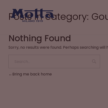
Panneau de gestion des cookies
Posts in category: G
Nothing Found
Gourmandises Motta
De délicieuses gourmandises pour les fêtes, marrons glacés, panettone, pandoro, pâtes de fruits…
Sorry, no results were found. Perhaps searching will h
Bring me back home