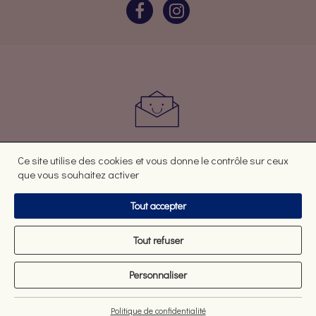
Vous avez des questions ? Des avis ?
Ce site utilise des cookies et vous donne le contrôle sur ceux
CONTACTEZ-NOUS
que vous souhaitez activer
Tout accepter
Mentions légales
Tout refuser
Politique de confidentialité
Contact
Personnaliser
Pour votre santé, pratiquez une activité physique régulière
Website by Gazelle
Politique de confidentialité