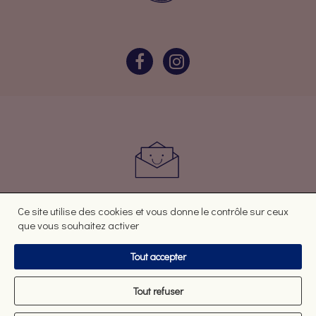
Vous avez des questions ? Des avis ?
Ce site utilise des cookies et vous donne le contrôle sur ceux
CONTACTEZ-NOUS
que vous souhaitez activer
Tout accepter
Mentions légales
Tout refuser
Politique de confidentialité