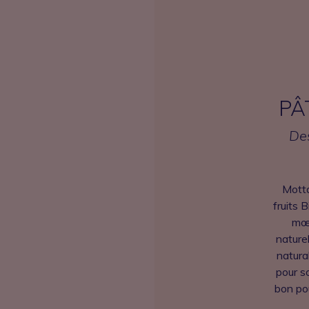
PÂ
Des
Motta
fruits B
mœl
naturel
natura
pour so
bon po